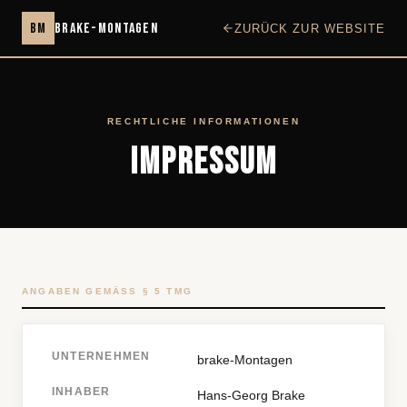
BM
brake-Montagen
ZURÜCK ZUR WEBSITE
RECHTLICHE INFORMATIONEN
IMPRESSUM
ANGABEN GEMÄSS § 5 TMG
UNTERNEHMEN
brake-Montagen
INHABER
Hans-Georg Brake